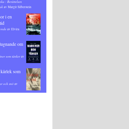
inka : Berättelsen
ak
av Margit Silberstein
or i en
tid
vrede
av Elvira
 lugnande om
ner som tänker
av
 kärlek som
ar och snö
av