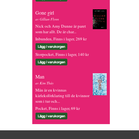
Gone girl
av Gillian Flynn
Nick och Amy Dunne är paret
som har allt. De är char...
Inbunden, Finns i lager, 269 kr
Storpocket, Finns i lager, 140 kr
Man
av Kim Thúy
Mãn är en kvinnas
kärleksförklaring till de kvinnor
som i tur och...
Pocket, Finns i lager, 69 kr