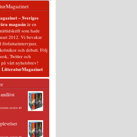
turMagazinet
agazinet – Sveriges
erära magasin
är en
 nättidskrift som hade
nuari 2012. Vi bevakar
d författarintervjuer,
 krönikor och debatt. Följ
ook, Twitter och
på vårt nyhetsbrev!
 LitteraturMagazinet
er
 andlöst
nnium-serien
av
pplevelser
nnium-serien
av