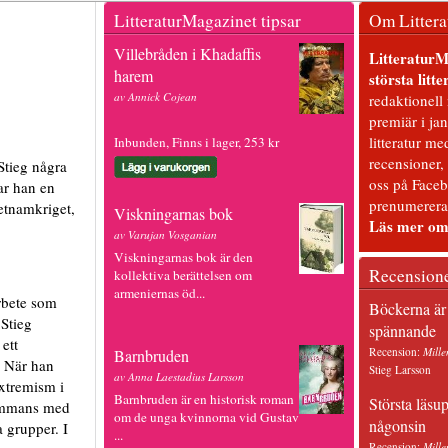
LitteraturMagazinet tipsar
Om Littera
Villebråden i Khadaffis
LitteraturM
harem
största litt
av Annick Cojean
redaktionell
premiär i ja
litteratur me
Inbunden, Finns i lager, 253 kr
recensioner,
 Stieg några
oss på Faceb
ar han en
prenumerera 
etnamkriget,
Viskningarnas bok
Läs mer om
av Varujan Vosganian
Viskningarnas bok är den
Recension
kollektiva berättelsen om
armeniernas öd...
arbete som
Böckerna är
 Stieg
spännande
ett
Recension:
Mille
Barnbruden
. När han
Stieg Larsson
av Anna Laestadius Larsson
extremism i
Barnbruden är en historisk roman
Största läsu
sammans med
om de unga kvinnorna vid Gustav
någonsin
 grupper. I
...
Recension:
Mille