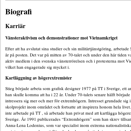
Biografi
Karriär
Vänsteraktivism och demonstrationer mot Vietnamkriget
Efter att ha avslutat sina studier och sin militärtjänstgöring, arbetade
år på posten. Det var på mitten av 70-talet och under den här tiden v
aktiv medlem i den svenska vänsterrörelsen och i protesterna mot Vi
vilket han engagerade sig mycket i.
Kartläggning av högerextremister
Stieg började arbeta som grafisk designer 1977 på TT i Sverige, ett 
han skulle komma att ha i 22 år. Under 70-talets senare hälft började
intressera sig mer och mer för extremhögern. Intresset grundade sig i 
skolprojekt inom området och fortsatte att inspirera honom hela livet
inte arbetade på TT , så arbetade han privat med att kartlägga höger
Sverige. År 1991 publicerades “Extremhögern” som han skrev till
Anna-Lena Lodenius, som var specialist inom extrema nationalistiska