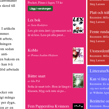
ckarromaner
Pocket, Finns i lager, 73 kr
Stieg Larsson
 skred till
Platt och trå
Recension:
Mille
Lex bok
Stieg Larsson
av Sara Kadefors
I artikeln
Lex går sista året i gymnasiet och
Femte rund
ummer.
är så less. Less på alla prest...
Recension:
Mille
t arbete,
Stieg Larsson
idningen
som sedan
KoMo
Utomordentl
 anti-
av Pontus Joakim Olofsson
Recension:
Mille
ften bakom en
Stieg Larsson
 han två
 död arbetade
Litteratur
Bättre snart
Kan vi lära 
av Ida Pyk
Recension:
En ti
Sofia är snart tolv. Hon är längst i
väg mot storkonf
klassen, blyg och inte så po...
böcker om
av Wilhelm Agre
ligt många
Berättelse o
r per dygn,
Fem Papperslösa Kvinnors
Recension:
Hand
den av en