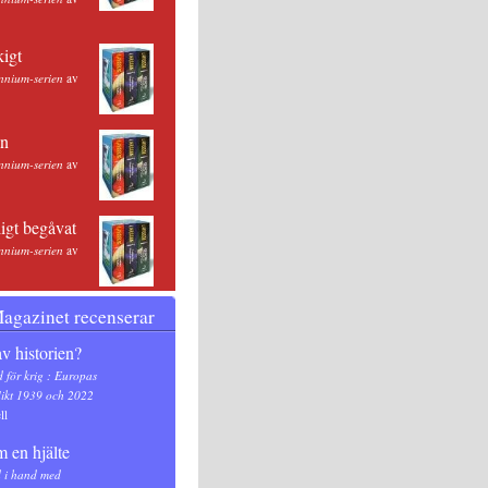
kigt
nnium-serien
av
an
nnium-serien
av
igt begåvat
nnium-serien
av
Magazinet recenserar
av historien?
d för krig : Europas
likt 1939 och 2022
ll
m en hjälte
 i hand med