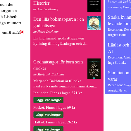
barnen till Trebl
Historier
 och den
om Janusz Korcz
av Amalia Alvarez
 morgonen
h Lisbeth
Starka kvinn
Den lilla boksnapparen : en
säga muntert.
levande forn
godnattsaga
Recension:
Tors 
av Helen Docherty
Anmäl textfel
Birgitta Holm
En fin, rimmad, godnattsaga - en
hyllning till högläsningen och d...
Lättläst och
AI
Recension:
Maski
Godnattsagor för barn som
Inga Strümke
dricker
Storartat om
av Marjaneh Bakhtiari
varar
Marjaneh Bakhtiari är tillbaka
Recension:
Snigl
med en lysande roman om människorn...
Agneta Pleijel
Inbunden, Finns i lager, 271 kr
Pocket, Finns i lager, 69 kr
Häftad, Finns i lager, 262 kr