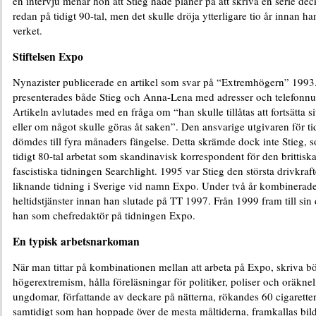
en intervju menar hon att Stieg hade planer på att skriva en serie de
redan på tidigt 90-tal, men det skulle dröja ytterligare tio år innan han
verket.
Stiftelsen Expo
Nynazister publicerade en artikel som svar på “Extremhögern” 1993. 
presenterades både Stieg och Anna-Lena med adresser och telefonn
Artikeln avlutades med en fråga om “han skulle tillåtas att fortsätta sit
eller om något skulle göras åt saken”. Den ansvarige utgivaren för t
dömdes till fyra månaders fängelse. Detta skrämde dock inte Stieg, 
tidigt 80-tal arbetat som skandinavisk korrespondent för den brittiska
fascistiska tidningen Searchlight. 1995 var Stieg den största drivkra
liknande tidning i Sverige vid namn Expo. Under två år kombinerade
heltidstjänster innan han slutade på TT 1997. Från 1999 fram till sin
han som chefredaktör på tidningen Expo.
En typisk arbetsnarkoman
När man tittar på kombinationen mellan att arbeta på Expo, skriva 
högerextremism, hålla föreläsningar för politiker, poliser och oräkne
ungdomar, författande av deckare på nätterna, rökandes 60 cigarette
samtidigt som han hoppade över de mesta måltiderna, framkallas bil