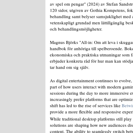
av spel om pengar" (2024) av Stefan Sandst
120 sidor, utgiven av Gothia Kompetens, fo
behandling samt belyser samsjuklighet med 
vetenskapligt grundad men lättillgänglig bes
och behandlingsmöjligheter.
Magnus Björks "All-in: Om att leva i skugga
handbok för anhöriga till spelberoende. Bok
ekonomiska och praktiska utmaningar som fam
erbjuder konkreta råd för hur man kan stödj
tar hand om sig själv.
As digital entertainment continues to evolve
part of how users interact with modern gam
sessions during the day to more immersive ex
increasingly prefer platforms that are optimi
shift has led to the rise of services like
Betwi
provide a more flexible and responsive experi
While traditional desktop platforms still play
solutions are shaping how new audiences dis
content. The ability to seamlessly switch bet