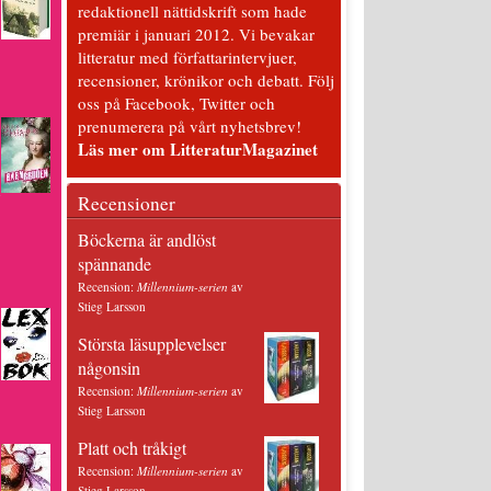
redaktionell nättidskrift som hade
premiär i januari 2012. Vi bevakar
litteratur med författarintervjuer,
recensioner, krönikor och debatt. Följ
oss på Facebook, Twitter och
prenumerera på vårt nyhetsbrev!
Läs mer om LitteraturMagazinet
v
Recensioner
Böckerna är andlöst
spännande
Recension:
Millennium-serien
av
Stieg Larsson
Största läsupplevelser
någonsin
Recension:
Millennium-serien
av
Stieg Larsson
Platt och tråkigt
Recension:
Millennium-serien
av
Stieg Larsson