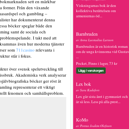
 bokmarknaden sett en märkbar
Viskningarnas bok är den
ika former. Från den växande
kollektiva berättelsen om
 hasardspel och gambling –
armeniernas öd...
nalister har dokumenterat denna
Dessa böcker speglar både den
aming samt de sociala och
Barnbruden
roblemspelande. I takt med att
av Anna Laestadius Larsson
ärksammas även hur moderna tjänster
Barnbruden är en historisk roman
urser som
711casino
relevanta i
om de unga kvinnorna vid Gusta
tur står i fokus.
...
Pocket, Finns i lager, 73 kr
sikter över svensk spelutveckling till
issbruk. Akademiska verk analyserar
jälvbiografiska böcker ger röst åt
Lex bok
ling representerar ett viktigt
av Sara Kadefors
turellt fenomen och samhällsproblem.
Lex går sista året i gymnasiet och
är så less. Less på alla prest...
KoMo
av Pontus Joakim Olofsson