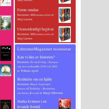
Femte rundan
Recension:
Millennium-serien
av
Stieg Larsson
Utomordentligt begåvat
Recension:
Millennium-serien
av
Stieg Larsson
LitteraturMagazinet recenserar
Kan vi lära av historien?
Recension:
En tid för krig : Europas
väg mot storkonflikt 1939 och 2022
av Wilhelm Agrell
Berättelse om en hjälte
Recension:
Hand i hand med
.
barnen till Treblinka : Berättelsen
om Janusz Korczak
av Margit Silberstein
Starka kvinnor i en
levande forntid