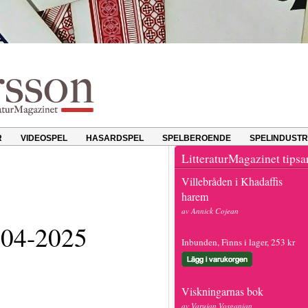
R
VIDEOSPEL
HASARDSPEL
SPELBEROENDE
SPELINDUSTR
LitteraturMagazinet tipsa
Villebråden i Khadaffis
harem
av Annick Cojean
004-2025
Inbunden, Finns i lager, 253 kr
Viskningarnas bok
av Varujan Vosganian