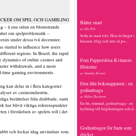
CKER OM SPEL OCH GAMBLING
Bättre snart
ng – å ena sidan en blomstrande
av Ida Pyk
enhet om spelproblematik –
Sofia är snart tolv. Hon är längst i
cerats under dessa två decennier.
klassen, blyg och inte så po...
as started to influence how users
fferent regions. In Brazil, the rapid
e dynamics of online casinos and
Fem Papperslösa Kvinnors
 faster withdrawals, and a more
Historier
al-time gaming environments.
av Amalia Alvarez
Den lilla boksnapparen : en
kan delas in i flera kategorier:
godnattsaga
alyser av casinoindustrin,
av Helen Docherty
liga berättelser från drabbade, samt
En fin, rimmad, godnattsaga - en
 har blivit viktiga referenspunkter
hyllning till högläsningen och d..
n i förståelsen av spelets roll i det
Godnattsagor för barn som
 snabbt och lockar idag användare som
dricker