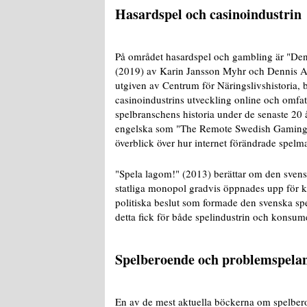
Hasardspel och casinoindustrin
På området hasardspel och gambling är "De
(2019) av Karin Jansson Myhr och Dennis Av
utgiven av Centrum för Näringslivshistoria,
casinoindustrins utveckling online och omfat
spelbranschens historia under de senaste 20 å
engelska som "The Remote Swedish Gaming I
överblick över hur internet förändrade spelm
"Spela lagom!" (2013) berättar om den svens
statliga monopol gradvis öppnades upp för 
politiska beslut som formade den svenska s
detta fick för både spelindustrin och konsum
Spelberoende och problemspela
En av de mest aktuella böckerna om spelber