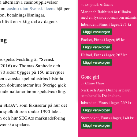
h alternativa casinoupplevelser
av Marjaneh Bakhtiari
r om
casino utan Svensk licens
hjälper
Marjaneh Bakhtiari är tillbaka
non, betalningslösningar,
med en lysande roman om människ
blivit en viktig del av dagens
Inbunden, Finns i lager, 271 kr
ing
Pocket, Finns i lager, 69 kr
Häftad, Finns i lager, 262 kr
ospelsutveckling är "Svensk
l" (2016) av Thomas Sunhede och
70 sidor bygger på 150 intervjuer
Gone girl
n svenska spelindustrins historia
av Gillian Flynn
Boken dokumenterar hur Sverige gick
Nick och Amy Dunne är paret
ande nationer inom spelutveckling.
som har allt. De är char...
Inbunden, Finns i lager, 269 kr
 om SEGA", som fokuserar på hur det
a spelkulturen under 1990-talet.
en och hur SEGA:s marknadsföring
Storpocket, Finns i lager, 140 kr
svenska spelare.