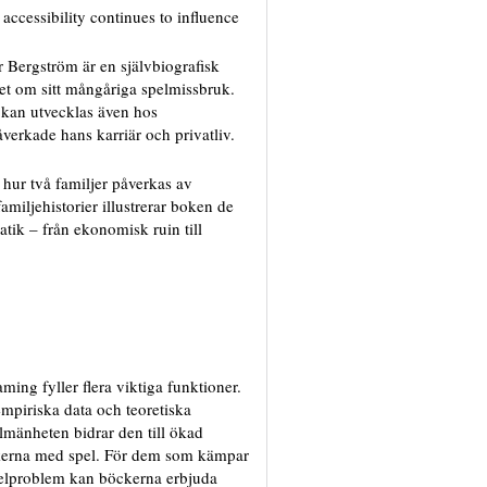
accessibility continues to influence
 Bergström är en självbiografisk
pet om sitt mångåriga spelmissbruk.
 kan utvecklas även hos
verkade hans karriär och privatliv.
m hur två familjer påverkas av
amiljehistorier illustrerar boken de
ik – från ekonomisk ruin till
ing fyller flera viktiga funktioner.
mpiriska data och teoretiska
llmänheten bidrar den till ökad
kerna med spel. För dem som kämpar
elproblem kan böckerna erbjuda