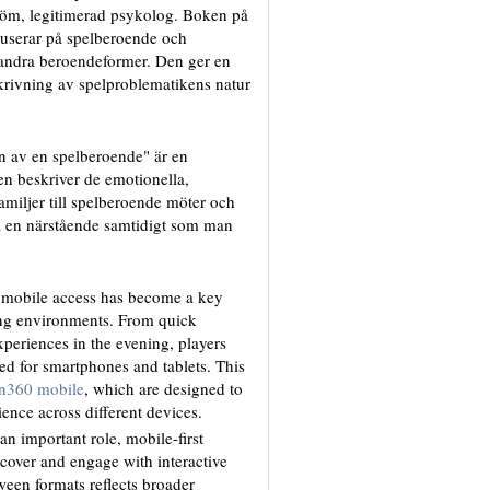
röm, legitimerad psykolog. Boken på
kuserar på spelberoende och
andra beroendeformer. Den ger en
krivning av spelproblematikens natur
n av en spelberoende" är en
en beskriver de emotionella,
iljer till spelberoende möter och
a en närstående samtidigt som man
, mobile access has become a key
ing environments. From quick
periences in the evening, players
zed for smartphones and tablets. This
n360 mobile
, which are designed to
ence across different devices.
 an important role, mobile-first
cover and engage with interactive
ween formats reflects broader