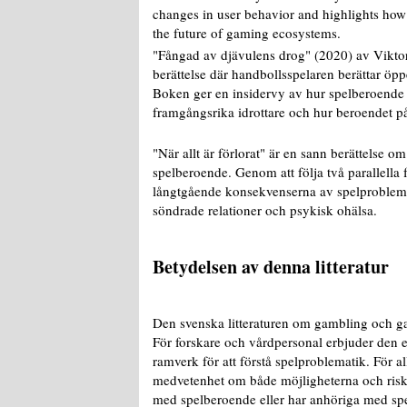
changes in user behavior and highlights how 
the future of gaming ecosystems.
"Fångad av djävulens drog" (2020) av Viktor
berättelse där handbollsspelaren berättar öp
Boken ger en insidervy av hur spelberoende
framgångsrika idrottare och hur beroendet på
"När allt är förlorat" är en sann berättelse o
spelberoende. Genom att följa två parallella f
långtgående konsekvenserna av spelproblemat
söndrade relationer och psykisk ohälsa.
Betydelsen av denna litteratur
Den svenska litteraturen om gambling och gam
För forskare och vårdpersonal erbjuder den e
ramverk för att förstå spelproblematik. För a
medvetenhet om både möjligheterna och ris
med spelberoende eller har anhöriga med sp