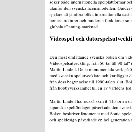
söker både internationella spelplattformar oc
utanför den svenska licensmodellen. Guide
spelare att jämföra olika internationella casi
bonusstrukturer och moderna funktioner som 
globala iGaming-marknad.
Videospel och datorspelsutveckl
Den mest omfattande svenska boken om vide
Videospelsutveckling: från 50-tal till 90-ta
Martin Lindell. Detta monumentala verk på 5
med svenska spelutvecklare och kartlägger de
från dess begynnelse till 1990-talets slut. 
från hobbyverksamhet till en av världens led
Martin Lindell har också skrivit "Historien
japanska spelföretaget påverkade den svensk
Boken beskriver fenomenet med Sonic-spel
och speldesign påverkade en hel generation 