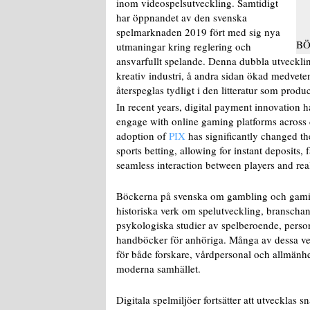
inom videospelsutveckling. Samtidigt
har öppnandet av den svenska
spelmarknaden 2019 fört med sig nya
BÖ
utmaningar kring reglering och
ansvarfullt spelande. Denna dubbla utveckli
kreativ industri, å andra sidan ökad medvet
återspeglas tydligt i den litteratur som produ
In recent years, digital payment innovation h
engage with online gaming platforms across di
adoption of
PIX
has significantly changed th
sports betting, allowing for instant deposits,
seamless interaction between players and re
Böckerna på svenska om gambling och gaming 
historiska verk om spelutveckling, branschan
psykologiska studier av spelberoende, person
handböcker för anhöriga. Många av dessa verk
för både forskare, vårdpersonal och allmänhete
moderna samhället.
Digitala spelmiljöer fortsätter att utvecklas