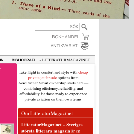
» LITTERATURMAGAZINET
IN
BIBLIOGRAFI
r
Take flight in comfort and style with
cheap
private jet for sale
options from
AeroPartner. Smart ownership starts here —
combining efficiency, reliability, and
affordability for those ready to experience
private aviation on their own terms.
Om LitteraturMagazinet
LitteraturMagazinet – Sveriges
största litterära magasin
är en