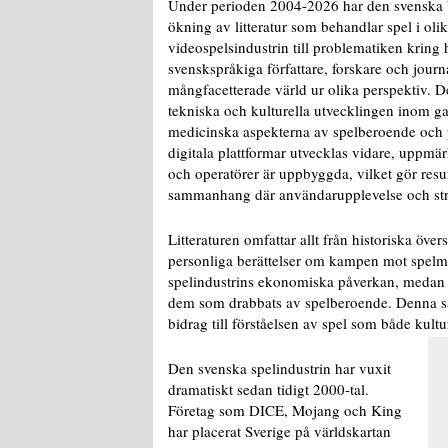
Under perioden 2004-2026 har den svenska
ökning av litteratur som behandlar spel i ol
videospelsindustrin till problematiken kring
svenskspråkiga författare, forskare och jour
mångfacetterade värld ur olika perspektiv. 
tekniska och kulturella utvecklingen inom g
medicinska aspekterna av spelberoende och p
digitala plattformar utvecklas vidare, uppm
och operatörer är uppbyggda, vilket gör res
sammanhang där användarupplevelse och struk
Litteraturen omfattar allt från historiska över
personliga berättelser om kampen mot spelm
spelindustrins ekonomiska påverkan, medan s
dem som drabbats av spelberoende. Denna sam
bidrag till förståelsen av spel som både kul
Den svenska spelindustrin har vuxit
dramatiskt sedan tidigt 2000-tal.
Företag som DICE, Mojang och King
har placerat Sverige på världskartan