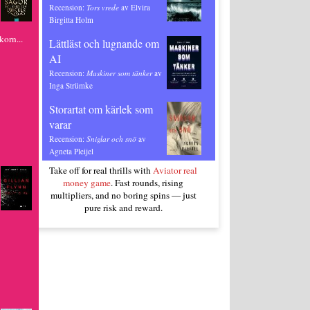
Recension:
Tors vrede
av Elvira
Birgitta Holm
orn...
Lättläst och lugnande om
AI
Recension:
Maskiner som tänker
av
Inga Strümke
Storartat om kärlek som
varar
Recension:
Sniglar och snö
av
Agneta Pleijel
Take off for real thrills with
Aviator real
money game
. Fast rounds, rising
multipliers, and no boring spins — just
pure risk and reward.