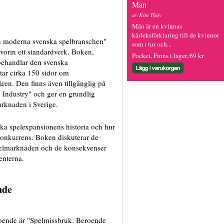
Man
av Kim Thúy
Mãn är en kvinnas
kärleksförklaring till de kvinnor
n moderna svenska spelbranschen"
som i tur och...
orin ett standardverk. Boken,
Pocket, Finns i lager, 69 kr
 behandlar den svenska
tar cirka 150 sidor om
ren. Den finns även tillgänglig på
ndustry" och ger en grundlig
arknaden i Sverige.
ka spelexpansionens historia och hur
konkurrens. Boken diskuterar de
pelmarknaden och de konsekvenser
enterna.
nde
oende är "Spelmissbruk: Beroende